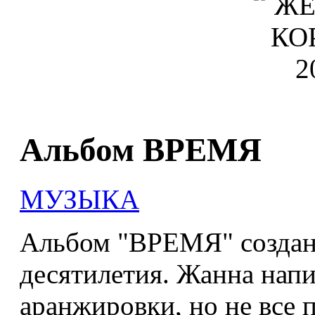
Альбом ВРЕМЯ
МУЗЫКА
Альбом "ВРЕМЯ" создан
десятилетия. Жанна напис
аранжировки, но не все п
развитием технологий пе
записывали снова вокал. Н
создана большая концер
мужским балетом и сотне
концертной программы мож